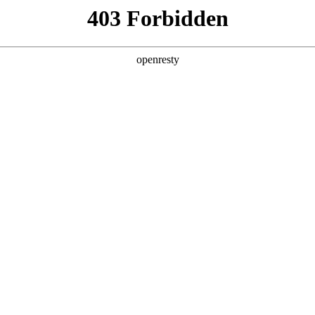
产品及服务
行业解决方案
合作伙伴
投资者关系
会 ，分享AI+商业地产的场景实践与思考
上海成功举办。大会以“智创未来与卓越同行”为主题，设置技术、品牌、资
流平台。U8国际数码携旗下自研的U8国际问学平台亮相本次活动，分享AI